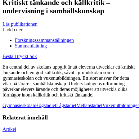
Kritiskt tänkande och källkritik
–
undervisning i samhällskunskap
Läs publikationen
Ladda ner
Forskningssammanställningen
Sammanfattning
Beställ tryckt bok
En central del av skolans uppgift är att eleverna utvecklar ett kritiskt
tänkande och en god källkritik, såväl i grundskolan som i
gymnasieskolan och vuxenutbildningen. Ett stort ansvar för detta
vilar på lärare i samhällskunskap. Undervisningens utformning
påverkar elevers lärande och deras möjligheter att utveckla olika
förmågor inom källkritik och kritiskt tänkande.
Gymnasieskolan
Högstadiet
Lågstadiet
Mellanstadiet
Vuxenutbildninge
Relaterat innehåll
Artikel