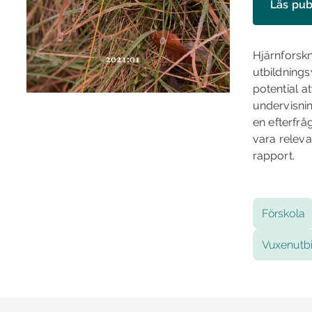
Läs pub
Hjärnforskn
utbildnings
potential a
undervisnin
en efterfrå
vara releva
rapport.
Förskola
Vuxenutb