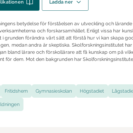
likationen
Ladda ner
ingens betydelse för förståelsen av utveckling och lärand
verksamheterna och forskarsamhället. Enligt vissa har kuns
tt i grunden förändra vårt sätt att förstå hur vi kan skapa go
gen, medan andra är skeptiska. Skolforskningsinstitutet har id
gan bland lärare och förskollärare att få kunskap om på vilk
nt för dem. Mot den bakgrunden har Skolforskningsinstitute
Fritidshem
Gymnasieskolan
Högstadiet
Lågstadie
ildningen