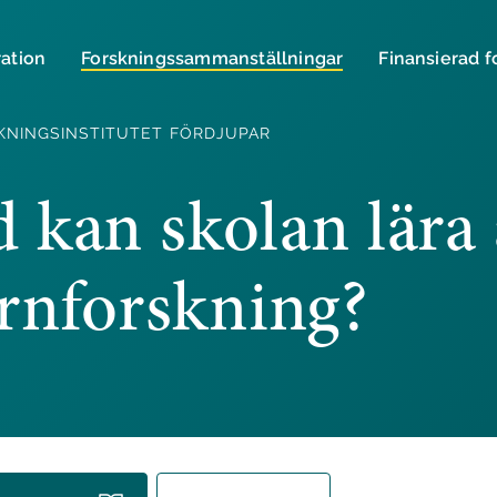
ration
Forsknings­sammanställningar
Finansierad f
KNINGSINSTITUTET FÖRDJUPAR
 kan skolan lära
rnforskning?