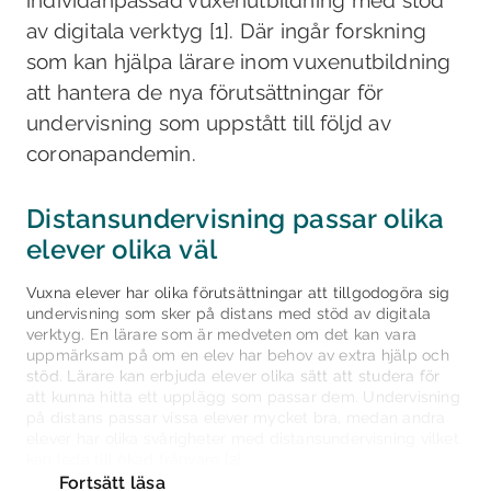
individanpassad vuxenutbildning med stöd
av digitala verktyg [1]. Där ingår forskning
som kan hjälpa lärare inom vuxenutbildning
att hantera de nya förutsättningar för
undervisning som uppstått till följd av
coronapandemin.
Distansundervisning passar olika
elever olika väl
Vuxna elever har olika förutsättningar att tillgodogöra sig
undervisning som sker på distans med stöd av digitala
verktyg. En lärare som är medveten om det kan vara
uppmärksam på om en elev har behov av extra hjälp och
stöd. Lärare kan erbjuda elever olika sätt att studera för
att kunna hitta ett upplägg som passar dem. Undervisning
på distans passar vissa elever mycket bra, medan andra
elever har olika svårigheter med distansundervisning vilket
kan leda till ökad frånvaro [2].
Fortsätt läsa