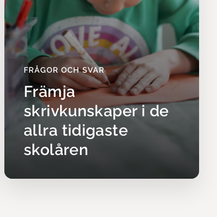
ka villkor.
FRÅGOR OCH SVAR
Främja
skrivkunskaper i de
allra tidigaste
skolåren