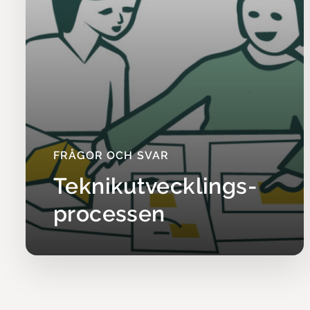
hjälper
Illustra
FRÅGOR OCH SVAR
Teknikutvecklings­
processen