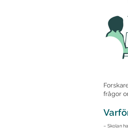
Forskar
frågor o
Varfö
– Skolan ha