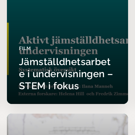
 är de viktigaste slutsatsern
ras från översikten
 som ingår i översikten visar att oavsett om undervisninge
r, arbete med olika material eller ändrat ämnesinnehåll oc
mtänkt och medveten planering och genomförande av unde
FILM
r elevernas lärande och utveckling, oavsett könstillhörighet
Jämställdhetsarbet
som kan dras från översikten visar betydelsen av ett aktivt
tsarbete där läraren
e i undervisningen –
erar över sina egna föreställningar om kön och hur det påverk
STEM i fokus
isningen
atiserar och reflekterar över varför flickor och pojkar har olik
 stereotypa föreställningar om kön styr deras val och prefer
erar över på vilket sätt eleverna får vara med och påverka
sningen, och om flickor och pojkar får lika mycket inflytande