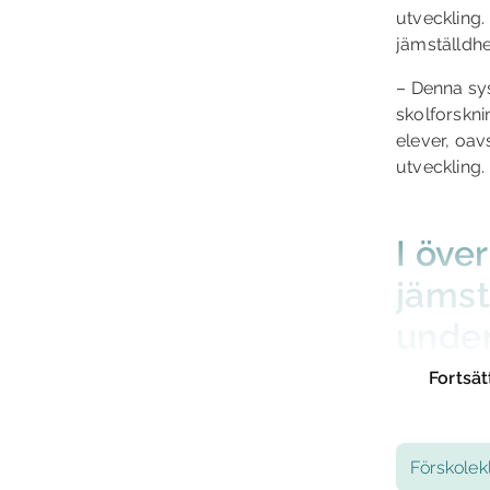
utveckling.
jämställdhe
– Denna sys
skolforskni
elever, oavs
utveckling.
I öve
jämst
under
flick
Fortsät
och v
Vilka
Förskolek