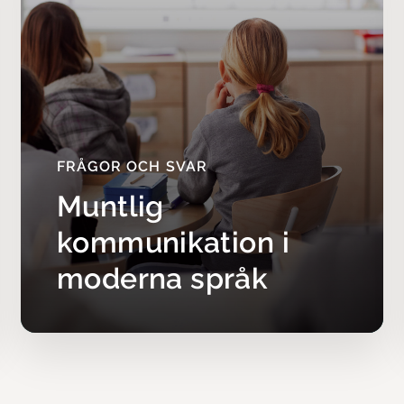
 eleverna att organisera sitt lärande för att kunna prestera på li
tion: Ása Jóhannsdóttir
FRÅGOR OCH SVAR
Muntlig
kommunikation i
moderna språk