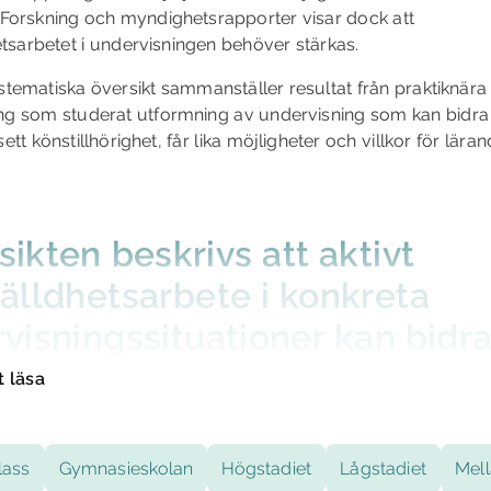
 Forskning och myndighetsrapporter visar dock att
tsarbetet i undervisningen behöver stärkas.
tematiska översikt sammanställer resultat från praktiknära
ng som studerat utformning av undervisning som kan bidra ti
ett könstillhörighet, får lika möjligheter och villkor för lära
rsikten beskrivs att aktivt
älldhetsarbete i konkreta
visningssituationer kan bidra 
ors och pojkars lika möjlighet
t läsa
illkor till lärande och utveckl
 är de huvudsakliga resultate
lass
Gymnasieskolan
Högstadiet
Lågstadiet
Mell