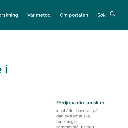
orskning
Vår metod
Om portalen
Sök
 i
Fördjupa din kunskap
Innehållet baseras på
den systematiska
forsknings­
sammanställningen