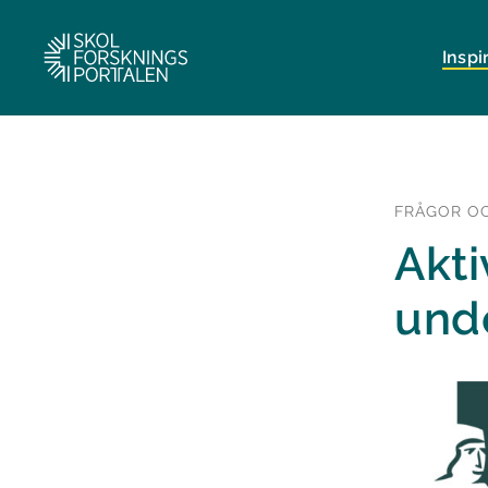
Inspi
FRÅGOR O
Akti
und