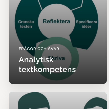
Vilka
kan d
– Studierna
diskussione
är en geno
ofta främja
FRÅGOR OCH SVAR
slutsatser 
jämställdhe
Analytisk
reflekt
textkompetens
underv
problem
och hur
reflekt
undervi