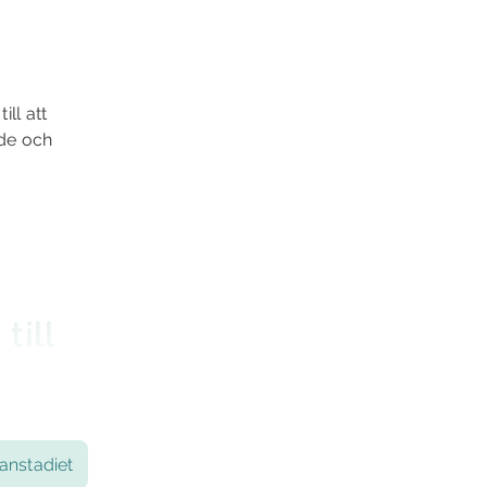
ll att
nde och
till
er
ing.
n?
anstadiet