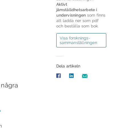
Aktivt
jämställdhetsarbete i
undervisningen
som finns
att ladda ner som pdf
och beställa som bok.
Visa forsknings­
sammanställningen
Dela artikeln
 några
?
h