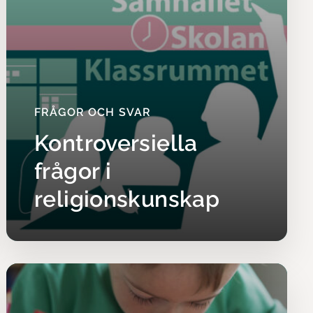
a som
n bygger på
h upplägg,
rvisningen
FRÅGOR OCH SVAR
. Några
Kontroversiella
frågor i
ar
religionskunskap
a intressen,
enser