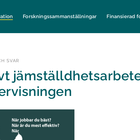
ration
Forsknings­sammanställningar
Finansierad f
CH SVAR
vt jämställdhetsarbete
ervisningen