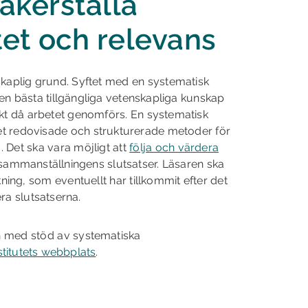
säkerställa
tet och relevans
skaplig grund. Syftet med en systematisk
n bästa tillgängliga vetenskapliga kunskap
unkt då arbetet genom­förs. En systematisk
t redovisade och strukturerade metoder för
. Det ska vara möjligt att
följa och värdera
h sammanställningens slutsatser. Läsaren ska
skning, som eventuellt har tillkommit efter det
ra slutsatserna.
 med stöd av systematiska
stitutets webbplats
.