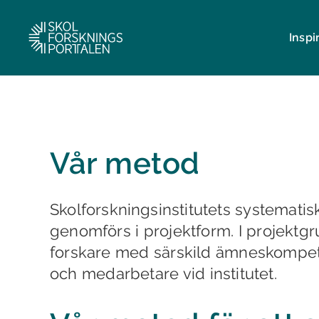
Inspi
Vår metod
Skolforskningsinstitutets systemati
genomförs i projektform. I projektg
forskare med särskild ämneskompet
och medarbetare vid institutet.