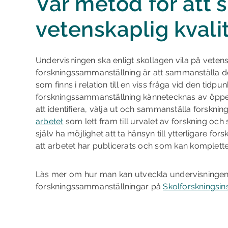
Vår metod för att 
vetenskaplig kvali
Undervisningen ska enligt skollagen vila på veten
forskningssammanställning är att sammanställa de
som finns i relation till en viss fråga vid den tidp
forskningssammanställning kännetecknas av öppe
att identifiera, välja ut och sammanställa forskning
arbetet
som lett fram till urvalet av forskning oc
själv ha möjlighet att ta hänsyn till ytterligare for
att arbetet har publicerats och som kan komplette
Läs mer om hur man kan utveckla undervisningen
forskningssammanställningar på
Skolforskningsin