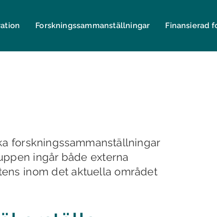
ration
Forsknings­sammanställningar
Finansierad f
ska forskningssammanställningar
ruppen ingår både externa
ens inom det aktuella området