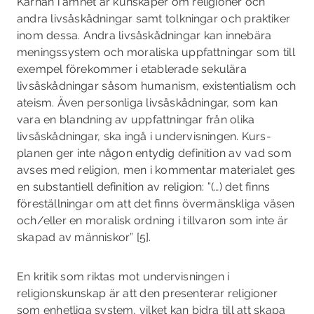
Kärnan i ämnet är kunskaper om religioner och
andra livsåskådningar samt tolk­ningar och praktiker
inom dessa. Andra livsåskådningar kan innebära
meningssystem och moraliska uppfattningar som till
exempel förekommer i etablerade sekulära
livsåskådningar såsom humanism, existentialism och
ateism. Även personliga livsåskådningar, som kan
vara en blandning av uppfattningar från olika
livsåskådningar, ska ingå i undervisningen. Kurs­
planen ger inte någon entydig definition av vad som
avses med religion, men i kommentar­ materialet ges
en substantiell definition av religion: ”(…) det finns
föreställningar om att det finns övermänskliga väsen
och/eller en moralisk ordning i tillvaron som inte är
skapad av människor” [5].
En kritik som riktas mot undervisningen i
religionskunskap är att den presenterar religioner
som enhetliga system, vilket kan bidra till att skapa