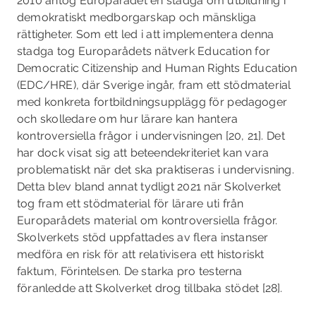
2010 antog Europarådet en stadga om utbildning i
demokratiskt medborgarskap och mänskliga
rättigheter. Som ett led i att implementera denna
stadga tog Europarådets nätverk Education for
Democratic Citizenship and Human Rights Education
(EDC/HRE), där Sverige ingår, fram ett stödmaterial
med konkreta fortbildningsupplägg för pedagoger
och skolledare om hur lärare kan hantera
kontroversiella frågor i undervisningen [20, 21]. Det
har dock visat sig att beteendekriteriet kan vara
problematiskt när det ska praktiseras i undervisning.
Detta blev bland annat tydligt 2021 när Skolverket
tog fram ett stödmaterial för lärare uti­ från
Europarådets material om kontroversiella frågor.
Skolverkets stöd uppfattades av flera instanser
medföra en risk för att relativisera ett historiskt
faktum, Förintelsen. De starka pro­ testerna
föranledde att Skolverket drog tillbaka stödet [28].