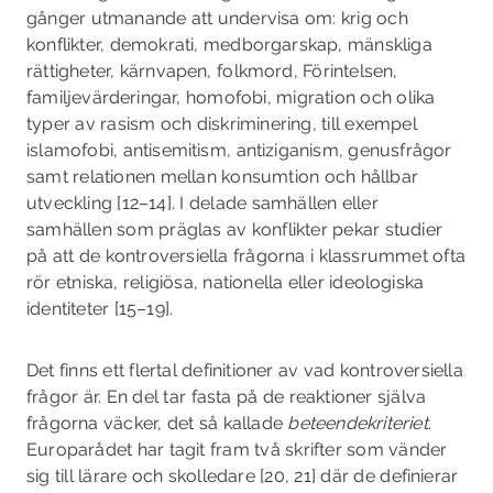
gånger utmanande att undervisa om: krig och
konflikter, demokrati, medborgarskap, mänskliga
rättigheter, kärnvapen, folkmord, Förintelsen,
familjevärderingar, homofobi, migration och olika
typer av rasism och diskriminering, till exempel
islamofobi, antisemitism, antiziganism, genusfrågor
samt relationen mellan konsumtion och hållbar
utveckling [12–14]. I delade samhällen eller
samhällen som präglas av konflikter pekar studier
på att de kontroversiella frågorna i klassrummet ofta
rör etniska, religiösa, nationella eller ideologiska
identiteter [15–19].
Det finns ett flertal definitioner av vad kontroversiella
frågor är. En del tar fasta på de reaktioner själva
frågorna väcker, det så kallade
beteendekriteriet
.
Europarådet har tagit fram två skrifter som vänder
sig till lärare och skolledare [20, 21] där de definierar