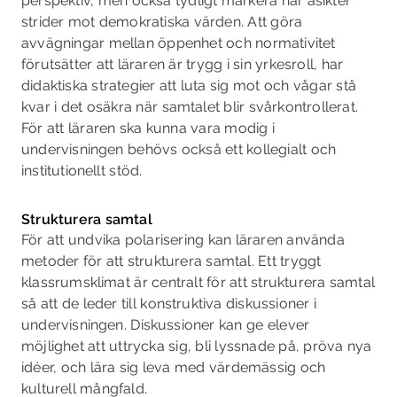
perspektiv, men också tydligt markera när åsikter
strider mot demokratiska värden. Att göra
avvägningar mellan öppenhet och norma­tivitet
förutsätter att läraren är trygg i sin yrkesroll, har
didaktiska strategier att luta sig mot och vågar stå
kvar i det osäkra när samtalet blir svårkontrollerat.
För att läraren ska kunna vara modig i
undervisningen behövs också ett kollegialt och
institutionellt stöd.
Strukturera samtal
För att undvika polarisering kan läraren använda
metoder för att strukturera samtal. Ett tryggt
klassrumsklimat är centralt för att strukturera samtal
så att de leder till konstruktiva diskus­sioner i
undervisningen. Diskussioner kan ge elever
möjlighet att uttrycka sig, bli lyssnade på, pröva nya
idéer, och lära sig leva med värdemässig och
kulturell mångfald.