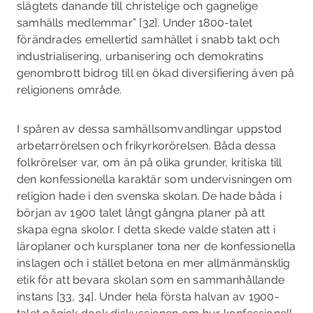
slägtets danande till christelige och gagnelige
samhälls medlemmar” [32]. Under 1800-­talet
förändrades emellertid samhället i snabb takt och
industrialisering, urbanisering och demokratins
genombrott bidrog till en ökad diversifiering även på
religionens område.
I spåren av dessa samhällsomvandlingar uppstod
arbetarrörelsen och frikyrkorörelsen. Båda dessa
folkrörelser var, om än på olika grunder, kritiska till
den konfessionella karaktär som undervisningen om
religion hade i den svenska skolan. De hade båda i
början av 1900­ talet långt gångna planer på att
skapa egna skolor. I detta skede valde staten att i
läroplaner och kursplaner tona ner de konfessionella
inslagen och i stället betona en mer allmänmänsklig
etik för att bevara skolan som en sammanhållande
instans [33, 34]. Under hela första halvan av 1900­