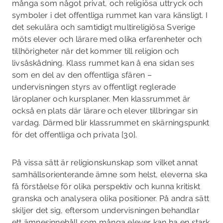
många som något privat, och religiösa uttryck och
symboler i det offentliga rummet kan vara känsligt. I
det sekulära och samtidigt multireligiösa Sverige
möts elever och lärare med olika erfarenheter och
tillhörigheter när det kommer till religion och
livsåskådning. Klass­ rummet kan å ena sidan ses
som en del av den offentliga sfären –
undervisningen styrs av offentligt reglerade
läroplaner och kursplaner. Men klassrummet är
också en plats där lärare och elever tillbringar sin
vardag. Därmed blir klassrummet en skärningspunkt
för det offentliga och privata [30].
På vissa sätt är religionskunskap som vilket annat
samhällsorienterande ämne som helst, eleverna ska
få förståelse för olika perspektiv och kunna kritiskt
granska och analysera olika positioner. På andra sätt
skiljer det sig, eftersom undervisningen behandlar
ett ämnesinnehåll som många elever kan ha en stark