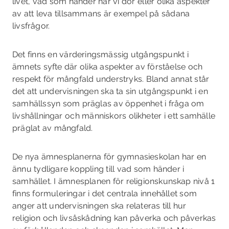
livet, vad som händer när vi dör eller olika aspekter
av att leva tillsammans är exempel på sådana
livsfrågor.
Det finns en värderingsmässig utgångspunkt i
ämnets syfte där olika aspekter av förståelse och
respekt för mångfald understryks. Bland annat står
det att undervisningen ska ta sin utgångspunkt i en
samhällssyn som präglas av öppenhet i fråga om
livshållningar och människors olikheter i ett samhälle
präglat av mångfald.
De nya ämnesplanerna för gymnasieskolan har en
ännu tydligare koppling till vad som händer i
samhället. I ämnesplanen för religionskunskap nivå 1
finns formuleringar i det centrala innehållet som
anger att undervisningen ska relateras till hur
religion och livsåskådning kan påverka och påverkas