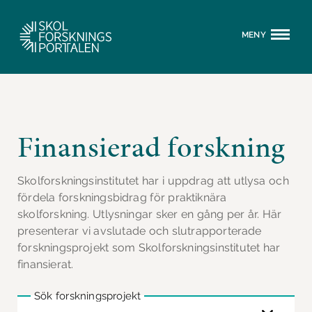
MENY
Finansierad forskning
Skolforskningsinstitutet har i uppdrag att utlysa och
fördela forskningsbidrag för praktiknära
skolforskning. Utlysningar sker en gång per år. Här
presenterar vi avslutade och slutrapporterade
forskningsprojekt som Skolforskningsinstitutet har
finansierat.
Sök forskningsprojekt