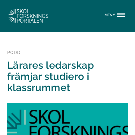
MENY
PODD
Lärares ledarskap
främjar studiero i
klassrummet