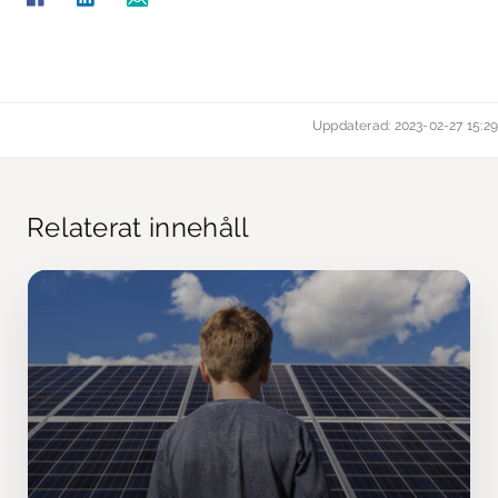
kunna anta en
naturvetenskapande attityd?
I översikten definierar vi en naturvetenskapande attityd
som att se möjligheter för naturvetenskapligt utforskande i
Uppdaterad: 2023-02-27 15:29
förskolemiljön, i vardagliga situationer och i barns lek.
Susanne fortsätter:
– Det behöver finnas en vilja. Förskollärarna behöver våga,
tycka att det är roligt, men också kunna. Men bristen på
kunskap får inte bli en fälla, en anledning till att låta bli.
Relaterat innehåll
Det kommer alltid situationer där man inser: jag behöver ta
reda på mer. Att säga att det blir för svårt blir också ett
hinder. Fundera på vad som är bärande i de
naturvetenskapliga fenomen eller samband som är i fokus
för undervisningen, läs på lite efter hand och i takt med
arbetets utveckling. Ha en tro på det du gör. Du kommer
ganska långt med entusiasm.
Vad innebär det att göra barnen
till medskapare i undervisningen