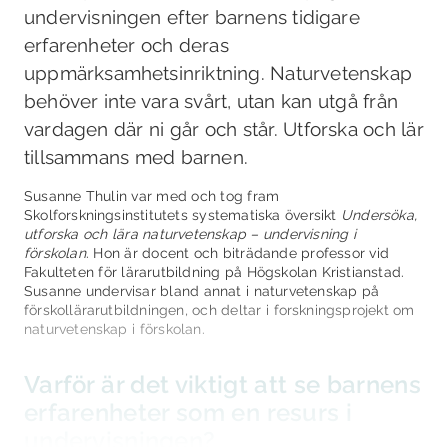
undervisningen efter barnens tidigare
erfarenheter och deras
uppmärksamhetsinriktning. Naturvetenskap
behöver inte vara svårt, utan kan utgå från
vardagen där ni går och står. Utforska och lär
tillsammans med barnen.
Susanne Thulin var med och tog fram
Skolforskningsinstitutets systematiska översikt
Undersöka,
utforska och lära naturvetenskap – undervisning i
förskolan
. Hon är docent och biträdande professor vid
Fakulteten för lärarutbildning på Högskolan Kristianstad.
Susanne undervisar bland annat i naturvetenskap på
förskollärarutbildningen, och deltar i forskningsprojekt om
naturvetenskap i förskolan.
Varför är det viktigt att se barnens
erfarenheter som en resurs i
undervisningen?