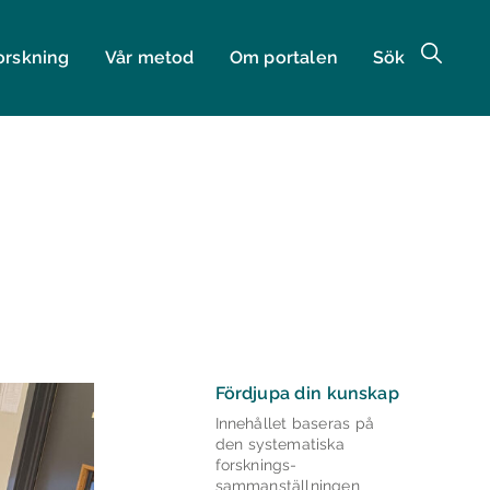
orskning
Vår metod
Om portalen
Sök
Fördjupa din kunskap
Innehållet baseras på
den systematiska
forsknings­
sammanställningen