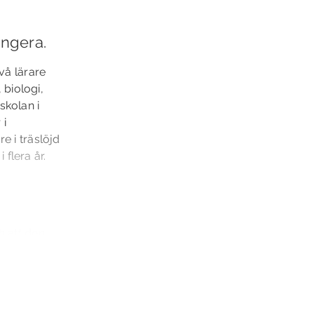
ungera.
vå lärare
 biologi,
skolan i
 i
 i träslöjd
flera år.
h att den
en handlar
i sin
ingarna som