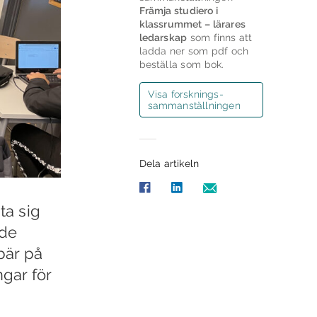
Främja studiero i
klassrummet – lärares
ledarskap
som finns att
ladda ner som pdf och
beställa som bok.
Visa forsknings­
sammanställningen
Dela artikeln
ta sig
nde
bär på
ngar för