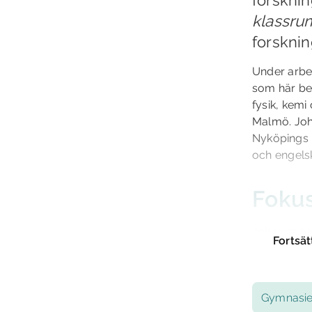
klassru
forsknin
Under arbe
som här ber
fysik, kemi
Malmö. Joha
Nyköpings 
och engelsk
Fokus
Johanna tyc
Fortsät
har ett bra
– Det är b
om det som
Gymnasie
helhet, och