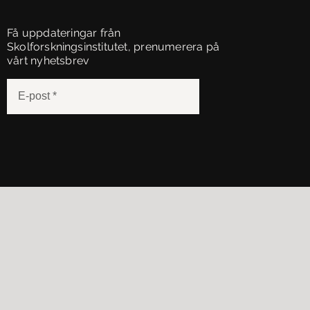
ge positiv
Få uppdateringar från
Skolforskningsinstitutet, prenumerera på
edback när
vårt nyhetsbrev
 är så
rukar hon
n form av
aktor för
ch lärarna
ga
everna