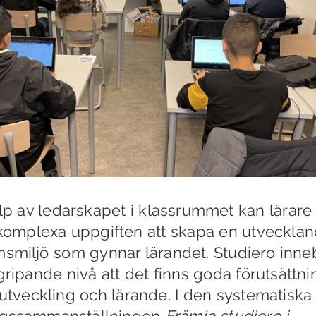
p av ledarskapet i klassrummet kan lärare 
komplexa uppgiften att skapa en utveckla
msmiljö som gynnar lärandet. Studiero inne
ripande nivå att det finns goda förutsättni
utveckling och lärande. I den systematiska
ngssammanställningen
Främja studiero i