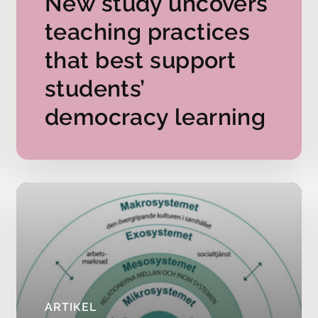
New study uncovers
exempelvis att eleverna påverkas av att det är första dagen
t är väldigt nyttigt att läsa om skolforskning och med hjälp
teaching practices
e på sig själv utifrån.
that best support
ressant med en forskningssammanställning över så många st
students’
mycket amerikanska miljöer och en hel del ganska unga el
democracy learning
n bekräftar vad min erfarenhet säger är viktigt. Som att lära
pa positiva relationer, och vara lyhörd för vad eleverna säge
änsyn till elevernas önskemål och variera undervisningssätte
nna sig delaktiga.
 aspekter på lärarens uppgift
farenheter av undervisning, och resultaten i
ammanställningen om studiero, skiljer sig inte så mycket s
 igen mycket från sin vardag:
ARTIKEL
de jag kanske tänkt om ett par saker att så är det väl inte