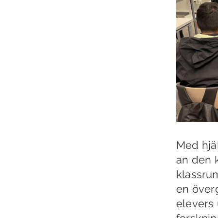
Med hjäl
an den 
klassru
en överg
elevers 
forskni