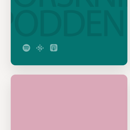
också, som 
lov. Men de
resultaten s
Det är int
om det är 
Katarina:
– Resultate
elever, ska
säger. Ta h
eleverna kä
Olika
Johannas er
forskningss
Hon känner
– Som ny ha