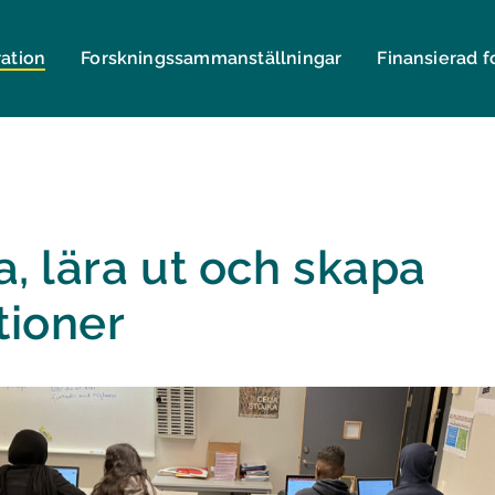
ration
Forsknings­sammanställningar
Finansierad f
, lära ut och skapa
tioner