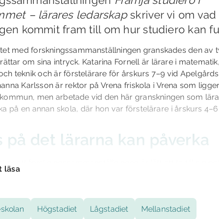
mmet – lärares ledarskap
skriver vi om vad
gen kommit fram till om hur studiero kan f
tet med forskningssammanställningen granskades den av t
ättar om sina intryck. Katarina Fornell är lärare i matematik,
 och teknik och är förstelärare för årskurs 7–9 vid Apelgårds
nna Karlsson är rektor på Vrena friskola i Vrena som ligger
kommun, men arbetade vid den här granskningen som lärare
a på en annan skola, där hon var förstelärare i årskurs 4–6 i 
 på det lärarna kan påverka
ker att forskningssammanställningen är lätt att ta till sig oc
t läsa
 format:
ra att sammanställningen zoomar in på förebyggandet, att d
 lärarna kan påverka. Rapporten förtjänar uppmärksamhet 
skolan
Högstadiet
Lågstadiet
Mellanstadiet
 den är lätt att läsa. Jag uppskattar särskilt punktuppställn